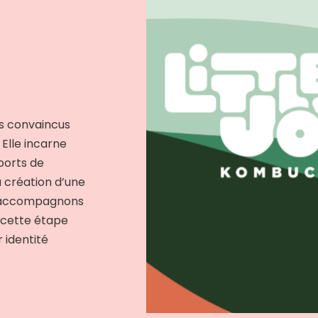
es convaincus
 Elle incarne
ports de
 création d’une
s accompagnons
 cette étape
r identité