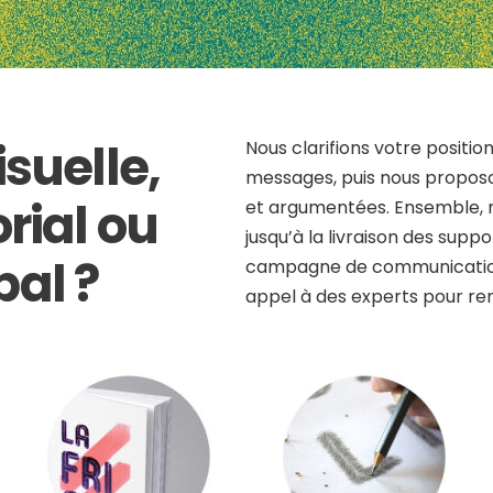
isuelle,
Nous clarifions votre positi
messages, puis nous proposon
orial ou
et argumentées. Ensemble, n
jusqu’à la livraison des suppo
bal ?
campagne de communication, 
appel à des experts pour re