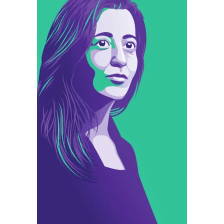
Édition
Identité
Illustration
Print
Campagne Karima
Delli